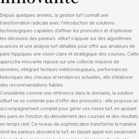
Depuis quelques années, la gestion turf connaît une
transformation radicale avec l’introduction de solutions
technologiques capables d’affiner les pronostics et d’optimiser
les décisions des parieurs. x6turf s’appuie sur des algorithmes
avancés et une analyse turf détaillée pour offrir aux amateurs de
paris hippiques une vision claire et stratégique des courses. Cette
approche innovante repose sur une collecte massive de
données, intégrant facteurs météorologiques, performances
historiques des chevaux et tendances actuelles, afin d’élaborer
des recommandations fiables.
Considérée comme une référence dans le domaine, la solution
x6turf ne se contente pas d’offrir des pronostics : elle propose un
accompagnement complet pour gérer vos mises turf, en ajustant
les paris en fonction du déroulement des courses et des résultats
en temps réel. Ce niveau de sophistication transforme la manière
dont les parieurs abordent le turf, en faisant appel non seulement