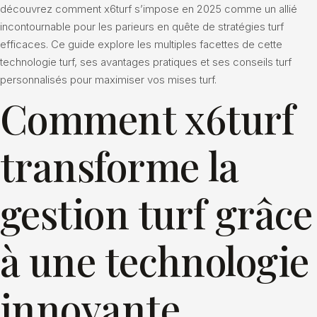
découvrez comment x6turf s’impose en 2025 comme un allié
incontournable pour les parieurs en quête de stratégies turf
efficaces. Ce guide explore les multiples facettes de cette
technologie turf, ses avantages pratiques et ses conseils turf
personnalisés pour maximiser vos mises turf.
Comment x6turf
transforme la
gestion turf grâce
à une technologie
innovante