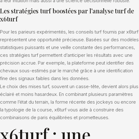
à leur intuition mais aussi à une science décisionnelle robuste.
Les stratégies turf boostées par l’analyse turf de
x6turf
Pour les parieurs expérimentés, les conseils turf fournis par x6turf
représentent une opportunité précieuse. Basées sur des modèles
statistiques puissants et une veille constante des performances,
ces stratégies turf permettent d’anticiper les résultats avec une
précision accrue. Par exemple, la plateforme peut identifier des
chevaux sous-estimés par le marché grâce à une identification
fine des signaux faibles dans les données.
Le choix des mises turf, souvent un casse-tête, devient alors plus
éclairé et moins hasardeux. En combinant plusieurs paramètres
comme l’état du terrain, la forme récente des jockeys ou encore
la typologie de la course, x6turf vous aide à construire des
combinaisons de paris équilibrées et prometteuses.
x6turf : une