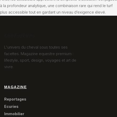
à la profondeur analytique, une combinaison rare qui rend le turf
plus accessible tout en gardant un niveau d’exigence élevé.
Chevaux.info
L'univers du cheval sous toutes ses
facettes. Magazine equestre premium :
lifestyle, sport, design, voyages et art de
vivre.
MAGAZINE
Reportages
Ecuries
Immobilier