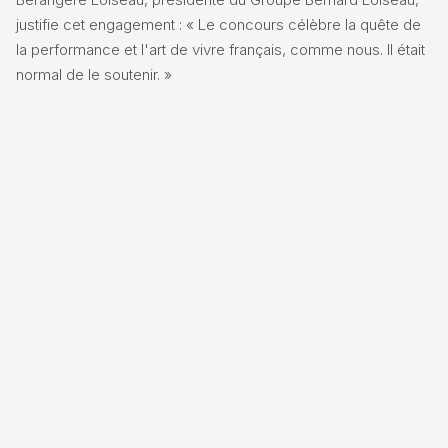
justifie cet engagement : « Le concours célèbre la quête de
la performance et l'art de vivre français, comme nous. Il était
normal de le soutenir. »
← PRECEDENT
SUIVANT →
Voltige : la France
Coupe du monde :
dévoile ses
Jabet change de
champions pour
monture à
les Mondiaux
Opglabbeek