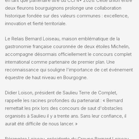
en tant que partenaire titre du CCI 4* 2026. Cette union entre
deux fleurons bourguignons prolonge une collaboration
historique fondée sur des valeurs communes : excellence,
innovation et fierté territoriale.
Le Relais Bernard Loiseau, maison emblématique de la
gastronomie française couronnée de deux étoiles Michelin,
accompagne désormais officiellement le concours complet
international comme partenaire de premier plan. Une
reconnaissance qui souligne l'importance de cet événement
équestre de haut niveau en Bourgogne.
Didier Loison, président de Saulieu Terre de Complet,
rappelle les racines profondes du partenariat : « Bernard
remettait les prix lors des concours de saut d'obstacles
organisés à Saulieu il y a trente ans. Sans leur confiance, il
aurait été difficile de nous lancer. »
Bérangère Loiseau, présidente du Groupe Bernard Loiseau,