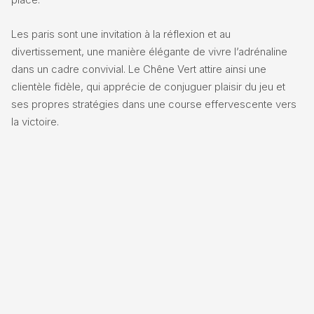
Les paris sont une invitation à la réflexion et au
divertissement, une manière élégante de vivre l’adrénaline
dans un cadre convivial. Le Chêne Vert attire ainsi une
clientèle fidèle, qui apprécie de conjuguer plaisir du jeu et
ses propres stratégies dans une course effervescente vers
la victoire.
Le PMU Le Chêne Vert : un lieu de loisir et
d’animation à Bressuire
Au-delà des paris, Le Chêne Vert est aussi une scène pour
des soirées animées et des rendez-vous culturels. L’accueil
chaleureux et le service attentif transforment chaque visite
en une expérience unique. L’établissement propose
régulièrement des opérations spéciales, comme des