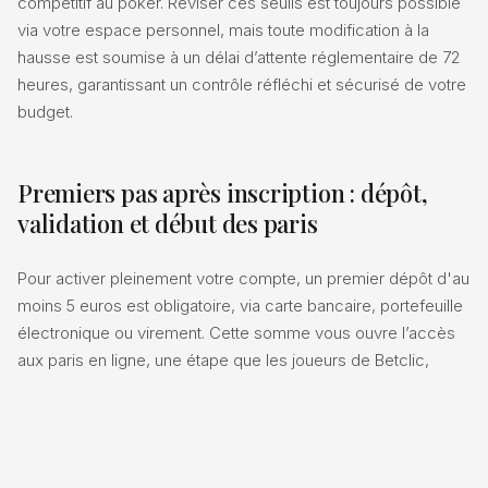
compétitif au poker. Réviser ces seuils est toujours possible
via votre espace personnel, mais toute modification à la
hausse est soumise à un délai d’attente réglementaire de 72
heures, garantissant un contrôle réfléchi et sécurisé de votre
budget.
Premiers pas après inscription : dépôt,
validation et début des paris
Pour activer pleinement votre compte, un premier dépôt d'au
moins 5 euros est obligatoire, via carte bancaire, portefeuille
électronique ou virement. Cette somme vous ouvre l’accès
aux paris en ligne, une étape que les joueurs de Betclic,
Unibet ou ZEturf connaissent bien tant elle est cruciale pour
le démarrage. En parallèle, vous devez valider votre compte
PMU en envoyant des documents justificatifs (pièce
d'identité, RIB). Cette vérification est indispensable pour