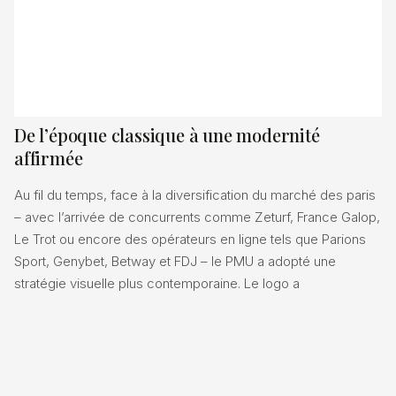
De l’époque classique à une modernité
affirmée
Au fil du temps, face à la diversification du marché des paris
– avec l’arrivée de concurrents comme Zeturf, France Galop,
Le Trot ou encore des opérateurs en ligne tels que Parions
Sport, Genybet, Betway et FDJ – le PMU a adopté une
stratégie visuelle plus contemporaine. Le logo a
progressivement intégré des éléments plus stylisés, épurés,
tout en conservant l’essence même de la tradition hippique.
Cette évolution répondait non seulement à un besoin de
rajeunir l’image de la marque pour attirer les nouvelles